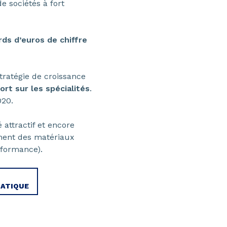
 sociétés à fort
ards d’euros de chiffre
ratégie de croissance
rt sur les spécialités
.
020.
attractif et encore
gment des matériaux
rformance).
MATIQUE