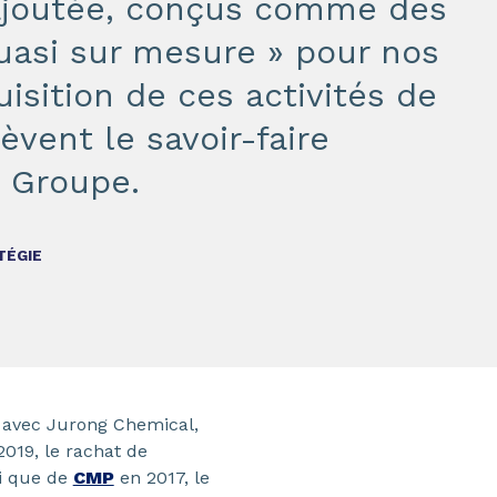
 ajoutée, conçus comme des
uasi sur mesure » pour nos
uisition de ces activités de
èvent le savoir-faire
 Groupe.
TÉGIE
t avec Jurong Chemical,
019, le rachat de
i que de
CMP
en 2017, le