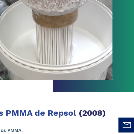
és PMMA de Repsol
(2008)
locs PMMA
.