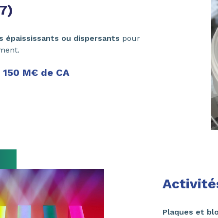
7)
es épaississants ou dispersants
pour
iment.
150 M€ de CA
Activit
Plaques et b