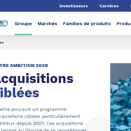
he
Investisseurs
Carrières
Groupe
Marchés
Familles de produits
Produ
ées
TRE AMBITION 2028
cquisitions
iblées
kema poursuit un programme
cquisitions ciblées particulièrement
itieux depuis 2007. Ces acquisitions
 permis au Groupe de se repositionner