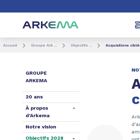
Aller au contenu
Aller au menu
Aller à la recherc
Accueil
Groupe Ark ...
Objectifs ...
Acquisitions cibl
NO
GROUPE
A
ARKEMA
c
20 ans
À propos
d'Arkema
Ar
d'a
Notre vision
amb
Objectifs 2028
ont