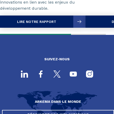
innovations en lien avec les enjeux du
développement durable.
LIRE NOTRE RAPPORT
D
SUIVEZ-NOUS
ARKEMA DANS LE MONDE