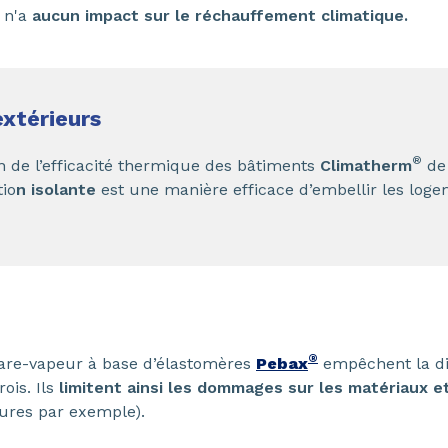
) n'a
aucun impact sur le réchauffement climatique.
extérieurs
®
n de l’efficacité thermique des bâtiments
Climatherm
d
tio
n isolante
est une manière efficace d’embellir les log
®
re-vapeur à base d’élastomères
Pebax
empêchent la dif
ois. Ils
limitent ainsi les dommages sur les matériaux et
sures par exemple).