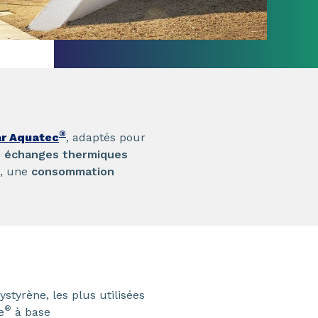
®
ar Aquatec
, adaptés pour
s échanges thermiques
l, une
consommation
tyrène, les plus utilisées
®
e
à base