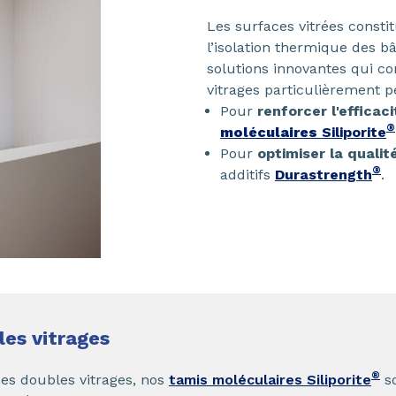
Les surfaces vitrées constit
l’isolation thermique des 
solutions innovantes qui co
vitrages particulièrement p
Pour
renforcer l'efficac
®
moléculaires
Siliporite
Pour
optimiser la qualit
®
additifs
Durastrength
.
les vitrages
®
des doubles vitrages, nos
tamis moléculaires Siliporite
so