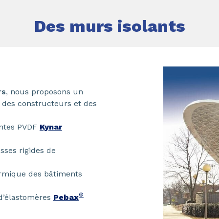
Des murs isolants
rs
, nous proposons un
 des constructeurs et des
antes PVDF
Kynar
ses rigides de
hermique des bâtiments
®
d’élastomères
Pebax