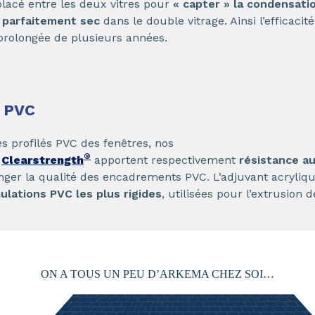
acé entre les deux vitres pour
« capter » la condensati
r parfaitement sec
dans le double vitrage. Ainsi l’efficacité
t prolongée de plusieurs années.
s PVC
es profilés PVC des fenêtres, nos
®
t
Clearstrength
apportent respectivement
résistance a
onger la qualité des encadrements PVC. L’adjuvant acryliq
lations PVC les plus rigides
, utilisées pour l’extrusion d
ON A TOUS UN PEU D’ARKEMA CHEZ SOI…