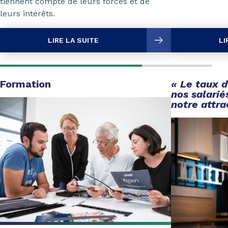
tiennent compte de leurs forces et de
leurs intérêts.
LIRE LA SUITE
LI
Formation
« Le taux 
nos salarié
notre attra