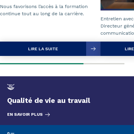
Nous favorisons l’accès à la formation
continue tout au long de la carrière.
Entretien avec
Directeur gén
communicatio
LIRE LA SUITE
LIRE
Qualité de vie au travail
EN SAVOIR PLUS