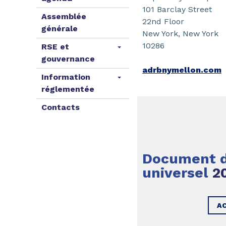
101 Barclay Street
Assemblée
22nd Floor
générale
New York, New York
10286
RSE et
gouvernance
adrbnymellon.com
Information
réglementée
Contacts
Document d
universel
2
A