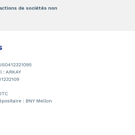
’actions de sociétés non
.
s
 US0412321095
l : ARKAY
41232109
 OTC
positaire : BNY Mellon