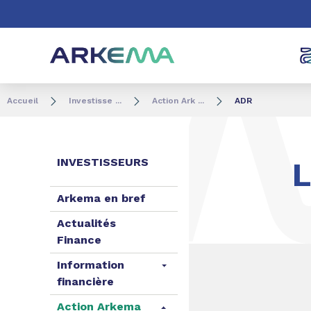
Aller au contenu
Aller au menu
Aller à la recherc
Accueil
Investisse ...
Action Ark ...
ADR
INVESTISSEURS
Arkema en bref
Actualités
Finance
Information
financière
Action Arkema