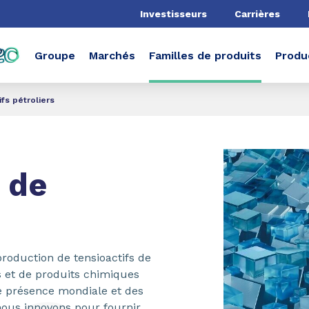
he
Investisseurs
Carrières
Groupe
Marchés
Familles de produits
Produ
ifs pétroliers
de
oduction de tensioactifs de
és et de produits chimiques
ne présence mondiale et des
nous innovons pour fournir