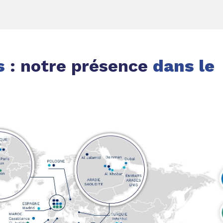
s
: notre présence
dans le