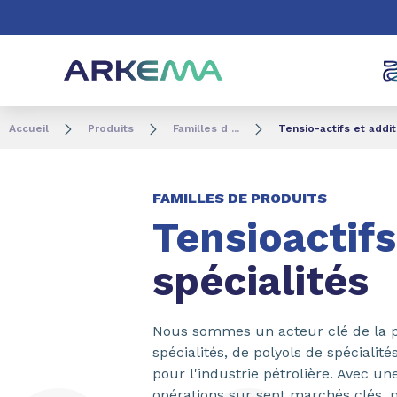
Aller au contenu
Aller au menu
Aller à la recherc
Accueil
Produits
Familles d ...
Tensio-actifs et addit
FAMILLES DE PRODUITS
Tensioactifs
spécialités
Nous sommes un acteur clé de la pr
spécialités, de polyols de spécialit
pour l'industrie pétrolière. Avec u
opérations sur sept marchés clés, 