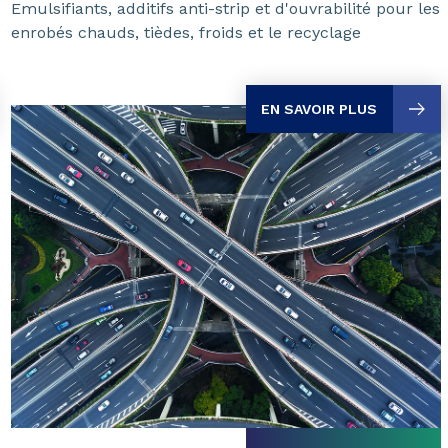
Emulsifiants, additifs anti-strip et d'ouvrabilité pour les
enrobés chauds, tièdes, froids et le recyclage
EN SAVOIR PLUS