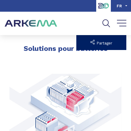
Aller au contenu
Aller au menu
FR
Aller à la recherche
Partager
Solutions pour batteries