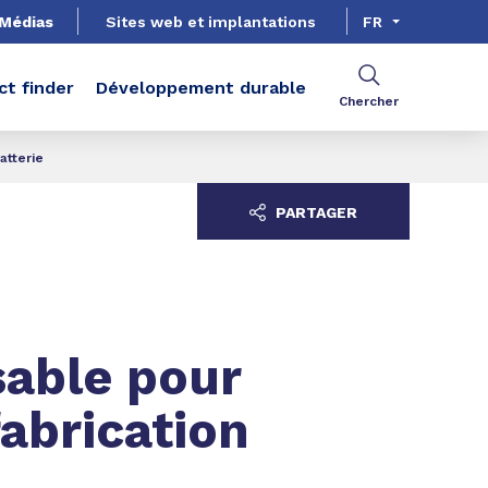
Médias
Sites web et implantations
FR
ct finder
Développement durable
Chercher
atterie
PARTAGER
sable pour
fabrication