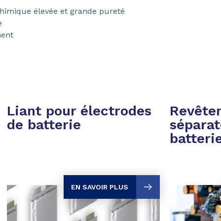
chimique élevée et grande pureté
e
ment
Liant pour électrodes
Revête
de batterie
séparat
batteri
EN SAVOIR PLUS