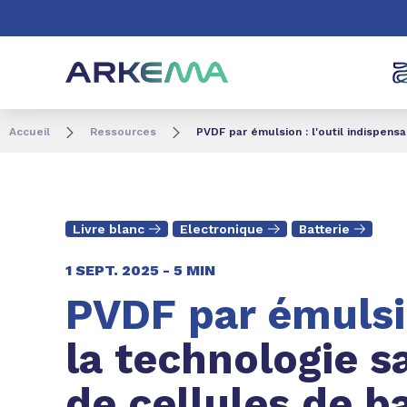
Aller au contenu
Aller au menu
Aller à la recherc
Accueil
Ressources
PVDF par émulsion : l'outil indispensa
Livre blanc
Electronique
Batterie
1 SEPT. 2025 -
5 MIN
PVDF par émulsi
la technologie s
de cellules de ba