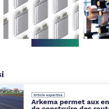
si
Article expertise
Arkema permet aux en
de
construire des rout