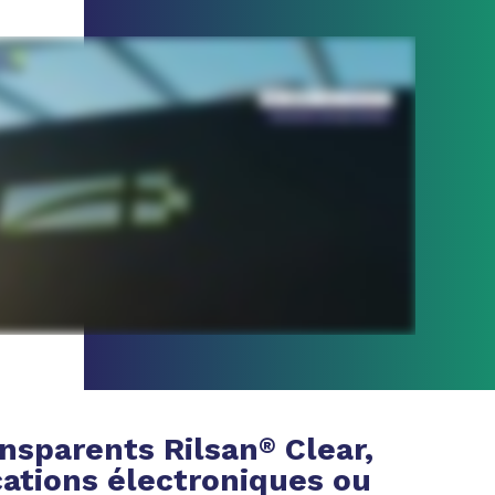
nsparents Rilsan
Clear,
®
cations électroniques ou