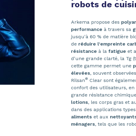
robots de cuis
Arkema propose des
polya
performance
à travers sa
g
jusqu'à 60 % de matière bi
de
réduire l'empreinte ca
résistance
à la
fatigue
et a
d'une grande clarté, la Tg 
cette gamme permet une
p
élevées
, souvent observée
®
Rilsan
Clear sont égalem
confort des utilisateurs, en
grande résistance chimique
lotions
, les corps gras et a
dans des applications type
aliments
et aux
nettoyant
ménagers
, tels que les ro