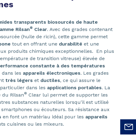
ines
mides transparents biosourcés de haute
®
amme Rilsan
Clear
. Avec des grades contenant
osourcée (huile de ricin), cette gamme permet
rbone
tout en offrant une
durabilité
et une
ux produits chimiques exceptionnelles. En plus
(température de transition vitreuse) élevée de
erformance constante à des températures
s dans les
appareils électroniques
. Les grades
ent
très légers
et
ductiles
, ce qui assure le
 particulier dans les
applications portables
. La
®
 du Rilsan
Clear lui permet de supporter les
utres substances naturelles lorsqu'il est utilisé
s smartphones ou écouteurs. Sa résistance aux
s
en font un matériau idéal pour les
appareils
bots cuisines ou les mixeurs.