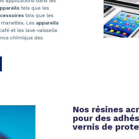
s applications dans les
ppareils
tels que les
cessoires
tels que les
s manettes. Les
appareils
afé et les lave-vaisselle
tance chimique des
Nos résines ac
pour des adhés
vernis de prot