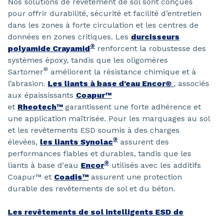
Nos solutions de revêtement de sol sont conçues
pour offrir durabilité, sécurité et facilité d’entretien
dans les zones à forte circulation et les centres de
données en zones critiques. Les
durcisseurs
®
polyamide Crayamid
renforcent la robustesse des
systèmes époxy, tandis que les oligomères
®
Sartomer
améliorent la résistance chimique et à
l’abrasion.
Les liants à base d'eau Encor®
, associés
aux épaississants
Coapur™
et
Rheotech™
garantissent une forte adhérence et
une application maîtrisée. Pour les marquages au sol
et les revêtements ESD soumis à des charges
®
élevées,
les liants Synolac
assurent des
performances fiables et durables, tandis que les
®
liants à base d'eau
Encor
utilisés avec les additifs
Coapur™ et
Coadis™
assurent une protection
durable des revêtements de sol et du béton.
Les revêtements de sol intelligents ESD de