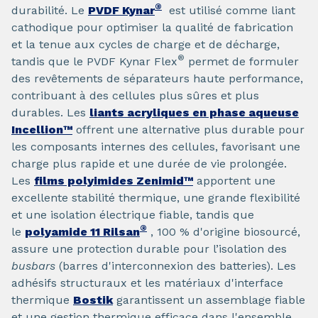
®
durabilité. Le
PVDF Kynar
est utilisé comme liant
cathodique pour optimiser la qualité de fabrication
et la tenue aux cycles de charge et de décharge,
®
tandis que le PVDF Kynar Flex
permet de formuler
des revêtements de séparateurs haute performance,
contribuant à des cellules plus sûres et plus
durables. Les
liants acryliques en phase aqueuse
Incellion™
offrent une alternative plus durable pour
les composants internes des cellules, favorisant une
charge plus rapide et une durée de vie prolongée.
Les
films polyimides Zenimid™
apportent une
excellente stabilité thermique, une grande flexibilité
et une isolation électrique fiable, tandis que
®
le
polyamide 11 Rilsan
, 100 % d'origine biosourcé,
assure une protection durable pour l’isolation des
busbars
(barres d'interconnexion des batteries). Les
adhésifs structuraux et les matériaux d'interface
thermique
Bostik
garantissent un assemblage fiable
et une gestion thermique efficace dans l'ensemble