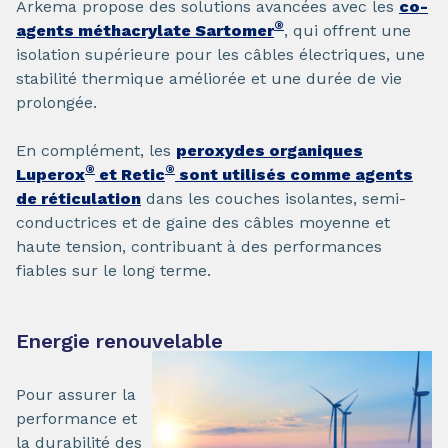
Arkema propose des solutions avancées avec les
co-
®
agents méthacrylate Sartomer
, qui offrent une
isolation supérieure pour les câbles électriques, une
stabilité thermique améliorée et une durée de vie
prolongée.
En complément, les
peroxydes organiques
®
®
Luperox
et Retic
sont utilisés comme agents
de réticulation
dans les couches isolantes, semi-
conductrices et de gaine des câbles moyenne et
haute tension, contribuant à des performances
fiables sur le long terme.
Energie renouvelable
Pour assurer la
performance et
la durabilité des