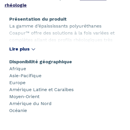
rhéologie
Présentation du produit
La gamme d’épaississants polyuréthanes
Coapur™ offre des solutions à la fois variées et
complètes allant des profils rhéologiques très
newtoniens aux profils rhéologiques hautement
Lire plus
pseudoplastiques. Les grades XS sont plus
spécifiquement conçus pour améliorer les
Disponibilité géographique
compatibilités grâce à une compatibilité
Afrique
pigmentaire et à une adaptabilité
Asie-Pacifique
exceptionnelles. Ils améliorent les propriétés
Europe
d’application et assurent moins de dépendance
Amérique Latine et Caraïbes
au pH et une hydrophobicité supérieure.
Moyen-Orient
Amérique du Nord
Océanie