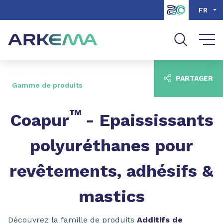
Aller au contenu
Aller au menu
FR
Aller à la recherche
PARTAGER
Gamme de produits
™
Coapur
- Epaississants
polyuréthanes pour
revêtements, adhésifs &
mastics
Découvrez la famille de produits
Additifs de