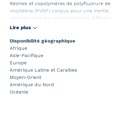
Résines et copolymères de polyfluorure de
vinylidène (PVDF) conçus pour une inertie
extrême dans les environnements difficiles
: inflammations et fumées, résistance aux
Lire plus
intempéries, durabilité et facilité de traitement.
Disponibilité géographique
Afrique
Asie-Pacifique
Europe
Amérique Latine et Caraïbes
Moyen-Orient
Amérique du Nord
Océanie