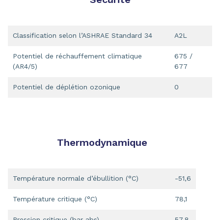
Classification selon l’ASHRAE Standard 34
A2L
Potentiel de réchauffement climatique
675 /
(AR4/5)
677
Potentiel de déplétion ozonique
0
Thermodynamique
Température normale d’ébullition (°C)
-51,6
Température critique (°C)
78,1
Pression critique (bar abs)
57,8