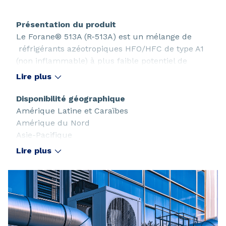
Présentation du produit
Le Forane® 513A (R-513A) est un mélange de
réfrigérants azéotropiques HFO/HFC de type A1
(non inflammable) à plus faible potentiel de
réchauffement global (PRG), dont les propriétés
Lire plus
sont très proches de celles du R-134a. Il peut
être utilisé dans les applications industrielles et
Disponibilité géographique
commerciales de climatisation de confort et de
Amérique Latine et Caraïbes
réfrigération.
Amérique du Nord
Asie-Pacifique
Australie
Lire plus
Europe