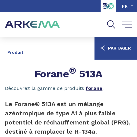
Aller au contenu
Aller au menu
FR
Aller à la recherche
PARTAGER
Produit
®
Forane
513A
Découvrez la gamme de produits
forane
.
Le Forane® 513A est un mélange
azéotropique de type A1 à plus faible
potentiel de réchauffement global (PRG),
destiné à remplacer le R-134a.