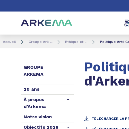
Aller au contenu
Aller au menu
Aller à la recherc
Accueil
Groupe Ark ...
Éthique et ...
Politique Anti-C
Politi
GROUPE
ARKEMA
d'Ark
20 ans
À propos
d'Arkema
Notre vision
TÉLÉCHARGER LA P
Objectifs 2028