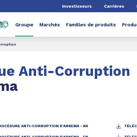
he
Investisseurs
Carrières
Groupe
Marchés
Familles de produits
Produ
orruption
que Anti-Corruption
ema
ROCÉDURE ANTI-CORRUPTION D’ARKEMA - AR
TÉLÉC