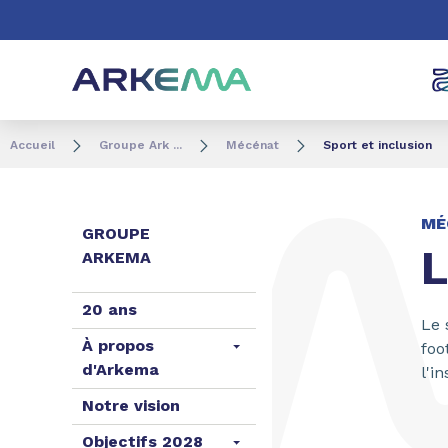
Aller au contenu
Aller au menu
Aller à la recherc
Accueil
Groupe Ark ...
Mécénat
Sport et inclusion
MÉ
GROUPE
L
ARKEMA
20 ans
Le 
À propos
foo
d'Arkema
l'i
Notre vision
Objectifs 2028