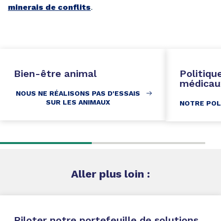
minerais de conflits
.
Bien-être animal
Politique
médicau
NOUS NE RÉALISONS PAS D'ESSAIS
SUR LES ANIMAUX
NOTRE POL
Aller
plus loin
:
Piloter notre portefeuille de solutions