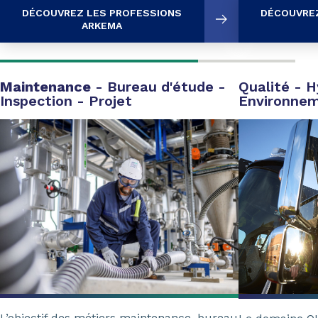
DÉCOUVREZ LES PROFESSIONS
DÉCOUVREZ
ARKEMA
Maintenance
- Bureau d'étude -
Qualité - H
Inspection - Projet
Environne
L’objectif des métiers maintenance, bureau