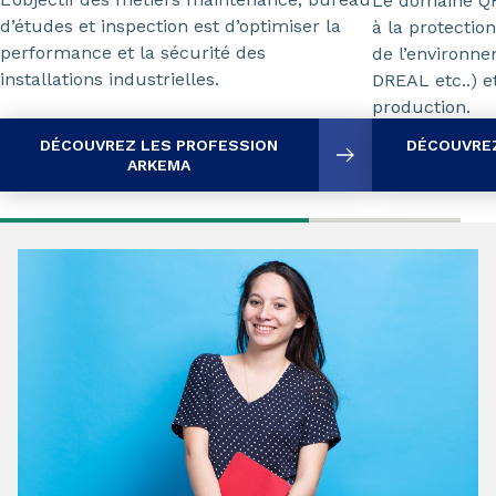
Le domaine QH
d’études et inspection est d’optimiser la
à la protectio
performance et la sécurité des
de l’environne
installations industrielles.
DREAL etc..) et
production.
DÉCOUVREZ LES PROFESSION
DÉCOUVREZ
ARKEMA