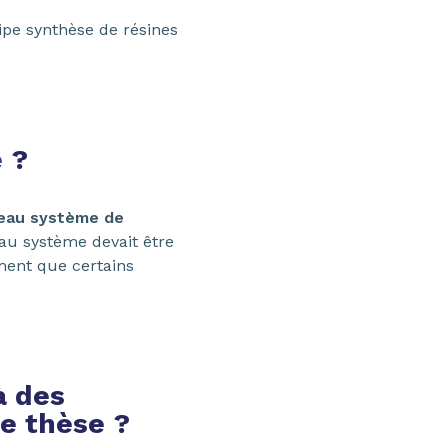
ipe synthèse de résines
e
?
eau système de
au système devait être
ment que certains
à des
e thèse ?