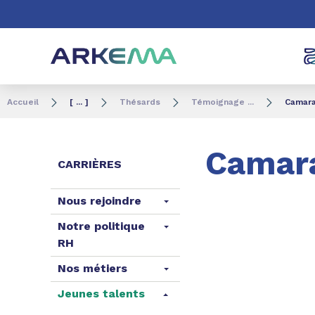
Aller au contenu
Aller au menu
Aller à la recherc
Accueil
[ ... ]
Thésards
Témoignage ...
Camara
Camar
CARRIÈRES
Nous rejoindre
Notre politique
RH
Nos métiers
Jeunes talents