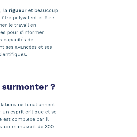
e
, la
rigueur
et beaucoup
, être polyvalent et être
er le travail en
ues pour s’informer
es capacités de
nt ses avancées et ses
ientifiques.
 surmonter ?
lations ne fonctionnent
 un esprit critique et se
e est complexe car il
ns un manuscrit de 300