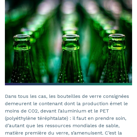
Dans tous les cas, les bouteilles de verre consignées
demeurent le contenant dont la production émet le
moins de CO2, devant l’aluminium et le PET
(polyéthylène téréphtalate) : il faut en prendre soin,
d’autant que les ressources mondiales de sable,
matière première du verre, s’amenuisent. C’est la