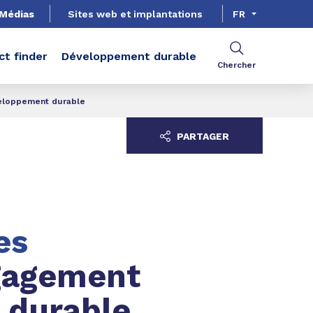
Médias
Sites web et implantations
FR
ct finder
Développement durable
Chercher
veloppement durable
PARTAGER
es
ngagement
 durable