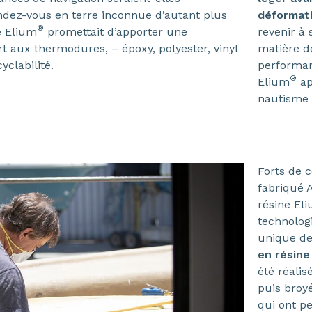
endez-vous en terre inconnue d’autant plus
déformat
®
ne Elium
promettait d’apporter une
revenir à
t aux thermodures, – époxy, polyester, vinyl
matière d
yclabilité.
performanc
®
Elium
ap
nautisme 
Forts de c
fabriqué 
résine El
technologie
unique de 
en résine
été réal
puis broye
qui ont pe