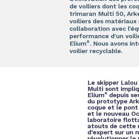
de voiliers dont les c
trimaran Multi 50, Ar
voiliers des matériaux 
collaboration avec l'éq
performance d'un voili
®
Elium
. Nous avons int
voilier recyclable.
Le skipper Lalou 
Multi sont impliq
Elium
depuis ses 
®
du prototype Ar
coque et le pont
et le nouveau Oc
laboratoire flott
atouts de cette r
d’expert sur un 
révolutionner le