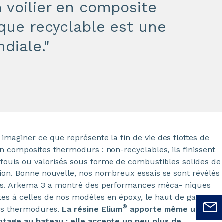
 voilier en composite
que recyclable est une
diale."
t imaginer ce que représente la fin de vie des flottes de
n composites thermodurs : non-recyclables, ils finissent
nfouis ou valorisés sous forme de combustibles solides de
tion. Bonne nouvelle, nos nombreux essais se sont révélés
s. Arkema 3 a montré des performances méca- niques
tes à celles de nos modèles en époxy, le haut de gamme
®
nes thermodures.
La résine Elium
apporte même un
antage au bateau : elle accepte un peu plus de