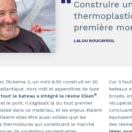
Construire un
thermoplasti
première mon
LALOU ROUCAYROL
c l’Arkema 3, un mini-6.50 construit en 20
Car il fau
atlantique. Hors mât et appendices de type
bateaux e
®
tout le bateau a intégré la résine Elium
,
broyés, e
le pont. Il s’agissait là du tout premier
récupéra
́alisé dans ce matériau, et les enjeux étaient
concluant
 allaient-elles être aussi solides que les
équivalen
es thermodures qui constituent le marché
des rési
nces de navigation seraient-elles
léger av