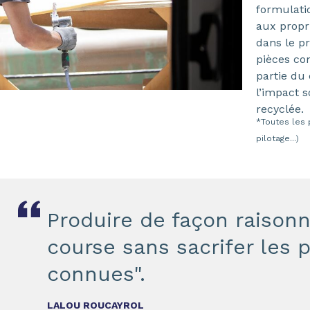
formulati
aux proprie
dans le pr
pièces co
partie du 
l’impact so
recyclée.
*Toutes les 
pilotage...)
Produire de façon raisonn
course sans sacrifer les
connues".
LALOU ROUCAYROL