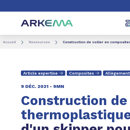
Aller au contenu
Aller au menu
Aller à la recherc
Accueil
Ressources
Construction de voilier en composit
Article expertise
Composites
Allègement 
9 DÉC. 2021 -
9MN
Construction de 
thermoplastique
d'un skipper po