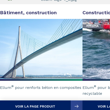
Bâtiment, construction
Constructi
®
®
Elium
pour renforts béton en composites
Elium
pour b
recyclable
VOIR LA PAGE PRODUIT
VOIR L