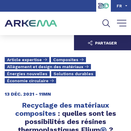
Aller au contenu
Aller au menu
FR
Aller à la recherche
PARTAGER
Article expertise
Composites
Allègement et design des matériaux
Énergies nouvelles
Solutions durables
Économie circulaire
13 DÉC. 2021 -
11MN
Recyclage des matériaux
composites
: quelles sont les
possibilités des résines
®
thermoplastiques Elium
?