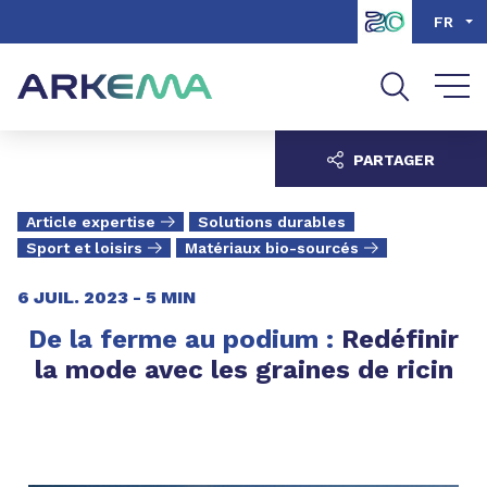
Aller au contenu
Aller au menu
FR
Aller à la recherche
PARTAGER
Article expertise
Solutions durables
Sport et loisirs
Matériaux bio-sourcés
6 JUIL. 2023 -
5 MIN
De la ferme au podium :
Redéfinir
la mode avec les graines de ricin