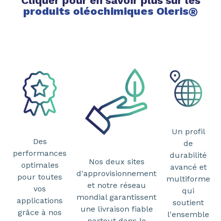
Cliquer pour en savoir plus sur les
produits oléochimiques Oleris
®
Un profil
Des
de
performances
durabilité
Nos deux sites
optimales
avancé et
d'approvisionnement
pour toutes
multiforme
et notre réseau
vos
qui
mondial garantissent
applications
soutient
une livraison fiable
grâce à nos
l'ensemble
partout dans le