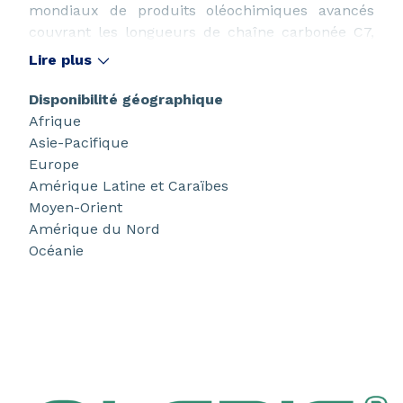
mondiaux de produits oléochimiques avancés
couvrant les longueurs de chaîne carbonée C7,
C11 et C18. Nos intermédiaires chimiques haute
Lire plus
performance, 100 % linéaires, 100 % biosourcés
et neutres en carbone sont votre partenaire de
Disponibilité géographique
confiance pour les solutions de nouvelle
Afrique
génération dans diverses applications.
Asie-Pacifique
Europe
Amérique Latine et Caraïbes
Moyen-Orient
Amérique du Nord
Océanie