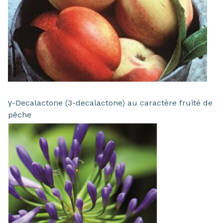
γ-Decalactone (3-decalactone) au caractère fruité de
pêche