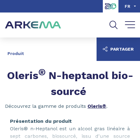
Aller au contenu
Aller au menu
FR
Aller à la recherche
PARTAGER
Produit
®
Oleris
N-heptanol bio-
sourcé
Découvrez la gamme de produits
Oleris®
.
Présentation du produit
Oleris® n-Heptanol est un alcool gras linéaire à
sept carbones, biosourcé, issu d'une source