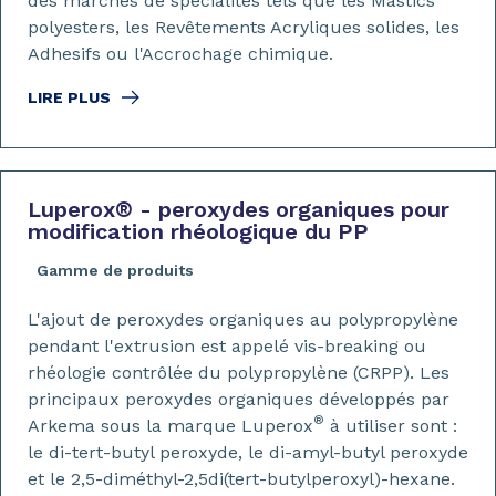
des marchés de spécialités tels que les Mastics
polyesters, les Revêtements Acryliques solides, les
Adhesifs ou l'Accrochage chimique.
LIRE PLUS
Luperox
®
- peroxydes organiques pour
modification rhéologique du PP
Gamme de produits
L'ajout de peroxydes organiques au polypropylène
pendant l'extrusion est appelé vis-breaking ou
rhéologie contrôlée du polypropylène (CRPP). Les
principaux peroxydes organiques développés par
®
Arkema sous la marque Luperox
à utiliser sont :
le di-tert-butyl peroxyde, le di-amyl-butyl peroxyde
et le 2,5-diméthyl-2,5di(tert-butylperoxyl)-hexane.