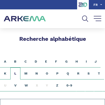
Aller au contenu
Aller au menu
FR
Aller à la recherche
Recherche alphabétique
A
B
C
D
E
F
G
H
I
J
K
L
M
N
O
P
Q
R
S
T
U
V
W
X
Y
Z
0-9