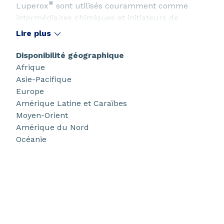
®
Luperox
sont utilisés couramment comme
intermédiaires chimiques et initiateurs de
polymérisation radicalaire.
Lire plus
Disponibilité géographique
Afrique
Asie-Pacifique
Europe
Amérique Latine et Caraïbes
Moyen-Orient
Amérique du Nord
Océanie