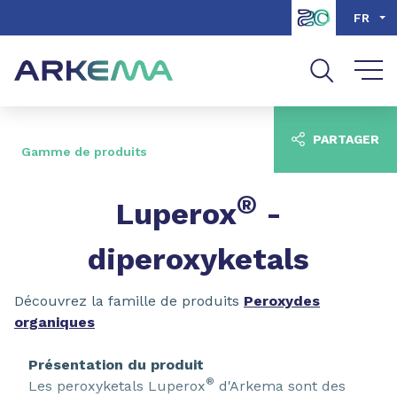
Aller au contenu
Aller au menu
FR
Aller à la recherche
PARTAGER
Gamme de produits
®
Luperox
-
diperoxyketals
Découvrez la famille de produits
Peroxydes
organiques
Présentation du produit
®
Les peroxyketals Luperox
d'Arkema sont des