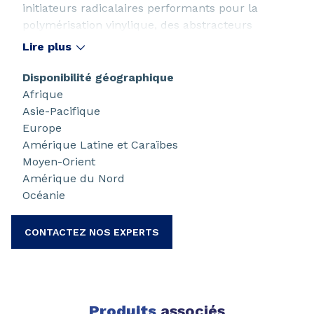
initiateurs radicalaires performants pour la
polymérisation vinylique, des abstracteurs
d'hydrogène pour la réticulation des polyoléfines
Lire plus
et des agents de durcissement pour les résines
thermodurcissables insaturées.
Disponibilité géographique
Afrique
Asie-Pacifique
Europe
Amérique Latine et Caraïbes
Moyen-Orient
Amérique du Nord
Océanie
CONTACTEZ NOS EXPERTS
Produits
associés