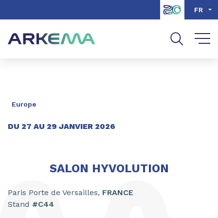
Aller au contenu
Aller au menu
FR
Aller à la recherche
Europe
DU
27
AU
29
JANVIER
2026
SALON HYVOLUTION
Paris Porte de Versailles,
FRANCE
Stand
#C44