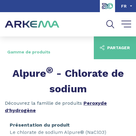
Aller au contenu
Aller au menu
FR
Aller à la recherche
PARTAGER
Gamme de produits
®
Alpure
- Chlorate de
sodium
Découvrez la famille de produits
Peroxyde
d'hydrogène
Présentation du produit
Le chlorate de sodium Alpure® (NaClO3)