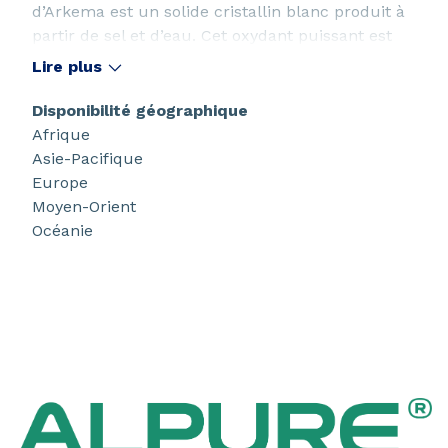
d’Arkema est un solide cristallin blanc produit à
partir de sel et d’eau. Cet oxydant puissant est
principalement utilisé pour la génération de
Lire plus
dioxyde de chlore (ClO2), un agent blanchissant
clé pour la fabrication de pâte à papier chimique
Disponibilité géographique
de haute qualité destiné à une large gamme de
Afrique
papiers et d’emballages.
Asie-Pacifique
Europe
Moyen-Orient
Océanie