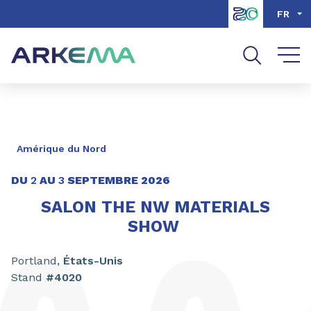
Aller au contenu
Aller au menu
FR
Aller à la recherche
Amérique du Nord
DU
2
AU
3
SEPTEMBRE
2026
SALON THE NW MATERIALS
SHOW
Portland,
États-Unis
Stand
#4020