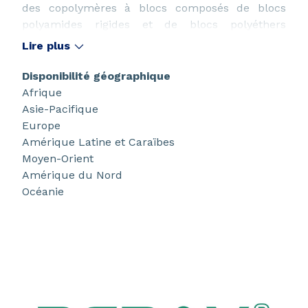
des copolymères à blocs composés de blocs
polyamides rigides et de blocs polyéthers
souples. Ces élastomères de spécialité offrent
Lire plus
une très faible densité matériau, une large
gamme de valeurs de dureté, un excellent
Disponibilité géographique
retour d'énergie (à température basse ou haute)
Afrique
et peuvent être d'origine naturelle.
Asie-Pacifique
Europe
Amérique Latine et Caraïbes
Moyen-Orient
Amérique du Nord
Océanie