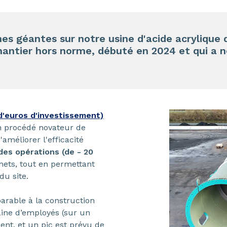
nnes géantes sur notre usine d'acide acrylique
hantier hors norme, débuté en 2024 et qui a 
 d'euros d'investissement)
un procédé novateur de
'améliorer l'efficacité
des opérations (de - 20
hets, tout en permettant
u site.
parable à la construction
aine d’employés (sur un
ment, et un pic est prévu de