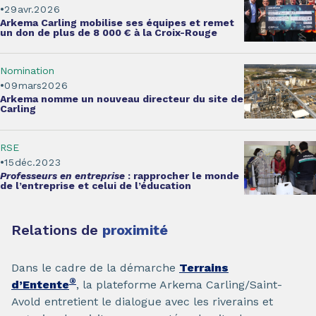
29
avr.
2026
Arkema Carling mobilise ses équipes et r
emet
un don de plus de 8 000 € à la Croix-Rouge
Nomination
09
mars
2026
Arkema nomme un
nouveau directeur du site de
Carling
RSE
15
déc.
2023
Professeurs en entreprise
: rapprocher
le monde
de l’entreprise et celui de l’éducation
Relations de
proximité
Dans le cadre de la démarche
Terrains
®
d’Entente
, la plateforme Arkema Carling/Saint-
Avold entretient le dialogue avec les riverains et