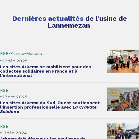
Dernières actualités
de l'usine de
Lannemezan
RSE
France
Mécénat
22
déc.
2025
Les sites Arkema se mobilisent
pour des
collectes solidaires en France et à
l’international
RSE
27
oct.
2025
Les sites Arkema du Sud-Ouest
soutiennent
l’insertion professionnelle
avec
La Cravate
Solidaire
RSE
13
déc.
2024
Arkema fait
découvrir les coulisses de