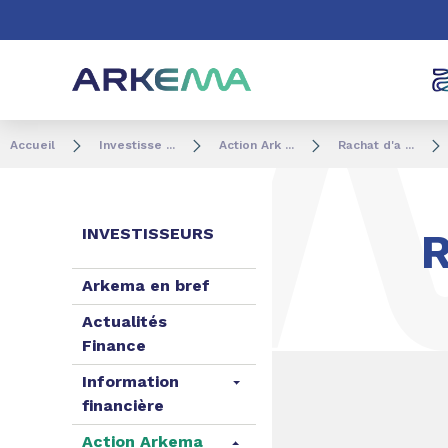
Aller au contenu
Aller au menu
Aller à la recherc
Accueil
Investisse ...
Action Ark ...
Rachat d'a ...
INVESTISSEURS
Arkema en bref
Actualités
Finance
Information
financière
Action Arkema