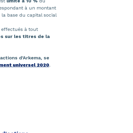
est
limité à 10 %
du
rrespondant à un montant
 la base du capital social
 effectués à tout
 sur les titres de la
actions d’Arkema, se
ment universel 2020
.