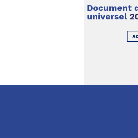
Document d
universel
2
A