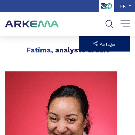
Aller au contenu
Aller au menu
FR
Aller à la recherche
Partager
Fatima
, analyste crédit