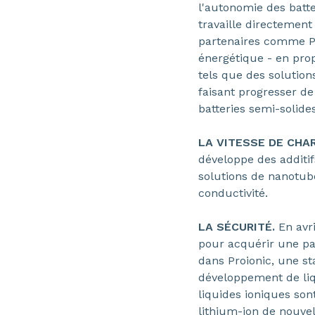
l'autonomie des batt
travaille directement
partenaires comme P
énergétique - en prop
tels que des solution
faisant progresser de
batteries semi-solides
LA VITESSE DE CHA
développe des additifs
solutions de nanotub
conductivité.
LA SÉCURITÉ.
En avr
pour acquérir une par
dans Proionic, une st
développement de liq
liquides ioniques son
lithium-ion de nouve