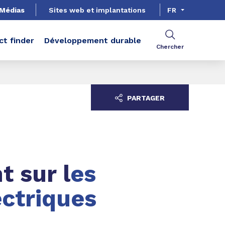
Médias
Sites web et implantations
FR
ct finder
Développement durable
Chercher
PARTAGER
t sur l
es
lectriques