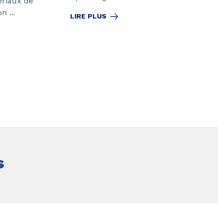
ériaux de
n ...
LIRE PLUS
s