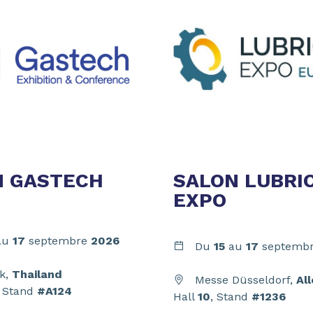
N GASTECH
SALON LUBRI
EXPO
au
17
septembre
2026
Du
15
au
17
septemb
k,
Thailand
Messe Düsseldorf,
Al
, Stand
#A124
Hall
10
, Stand
#1236