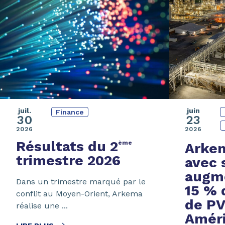
juil.
juin
Finance
30
23
2026
2026
Résultats
du 2
ème
Arke
trimestre 2026
avec 
augme
Dans un trimestre marqué par le
15 % 
conflit au Moyen-Orient, Arkema
de P
réalise une ...
Améri