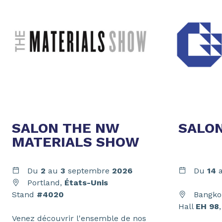
SALON THE NW
SALO
MATERIALS SHOW
Du
2
au
3
septembre
2026
Du
14
Portland,
États-Unis
Stand
#4020
Bangko
Hall
EH 98
Venez découvrir l'ensemble de nos