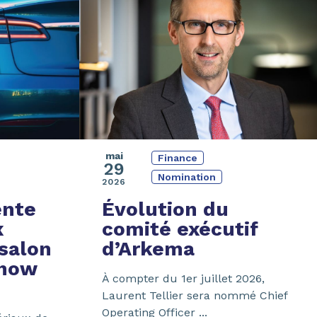
mai
Finance
29
Nomination
2026
ente
Évolution du
x
comité exécutif
salon
d’Arkema
Show
À compter du 1er juillet 2026,
Laurent Tellier sera nommé Chief
Operating Officer ...