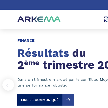
Aller au contenu
Aller au menu
Aller à la recherc
Page 1 of 3
FINANCE
Résultats
du
2
ème
trimestre 2
Dans un trimestre marqué par le conflit au Moy
une performance robuste.
LIRE LE COMMUNIQUÉ