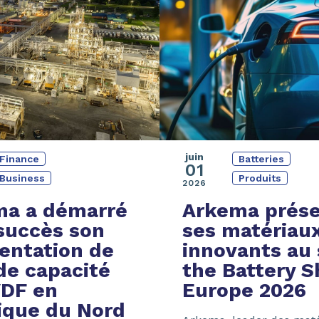
juin
Batteries
Finance
01
Produits
Business
2026
Arkema prés
ma a démarré
ses matériau
succès
son
innovants au 
ntation de
the
Battery 
de capacité
Europe 2026
VDF
en
que du Nord