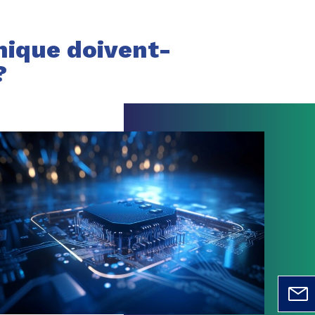
onique doivent-
?