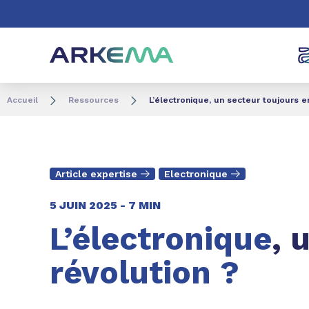
Aller au contenu
Aller au menu
Aller à la recherc
Accueil
Ressources
L’électronique, un secteur toujours e
Article expertise
Electronique
5 JUIN 2025 -
7 MIN
L’électronique
, 
révolution ?