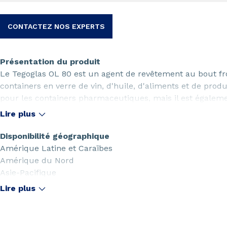
CONTACTEZ NOS EXPERTS
Présentation du produit
Le Tegoglas OL 80 est un agent de revêtement au bout f
containers en verre de vin, d'huile, d'aliments et de pro
pour les containers pharmaceutiques, mais il est égalemen
résistance aux rayures à sec.
Lire plus
Disponibilité géographique
Amérique Latine et Caraïbes
Amérique du Nord
Asie-Pacifique
Europe
Lire plus