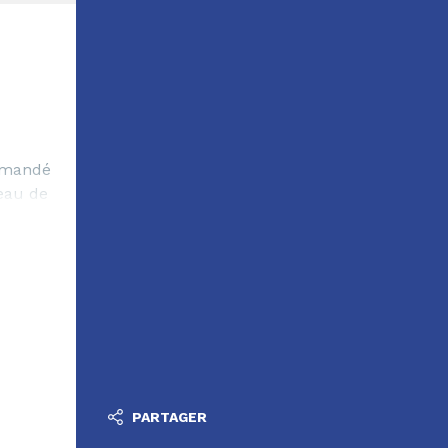
ommandé
veau de
PARTAGER