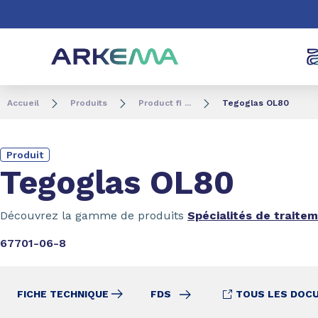
Aller au contenu
Aller au menu
Aller à la recherc
Accueil
Produits
Product fi ...
Tegoglas OL80
Produit
Tegoglas OL80
Découvrez la gamme de produits
Spécialités de traite
67701-06-8
FICHE TECHNIQUE
FDS
TOUS LES DOC