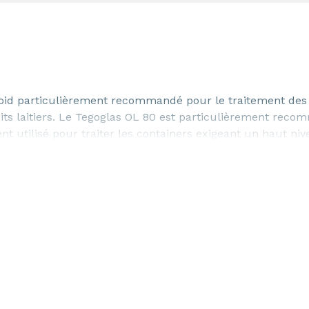
roid particulièrement recommandé pour le traitement des
duits laitiers. Le Tegoglas OL 80 est particulièrement rec
t utilisé pour traiter les containers exigeant un haut ni