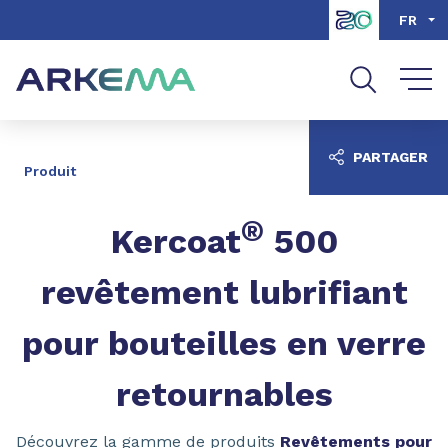
Aller au contenu
Aller au menu
FR
Aller à la recherche
PARTAGER
Produit
®
Kercoat
500
revêtement lubrifiant
pour bouteilles en verre
retournables
Découvrez la gamme de produits
Revêtements pour