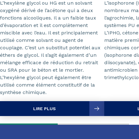
L’isophorone (
L’hexylène glycol ou HG est un solvant
nombreux ma
oxygéné dérivé de l’acétone qui a deux
l’agrochimie, l
fonctions alcooliques. Il a un faible taux
systèmes PU e
d’évaporation et il est complètement
L’IPHO, cétone
miscible avec l’eau. Il est principalement
matière premi
utilisé comme solvant ou agent de
chimiques com
couplage. C’est un substitut potentiel aux
(isophorone d
éthers de glycol. Il s’agit également d’un
diisocyanate),
mélange efficace de réduction du retrait
antimicrobien d
ou SRA pour le béton et le mortier.
trimethylcyc
L’hexylène glycol peut également être
utilisé comme élément constitutif de la
synthèse chimique.
LIRE PLUS