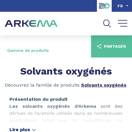
Aller au contenu
Aller au menu
FR
Aller à la recherche
PARTAGER
Gamme de produits
Solvants oxygénés
Découvrez la famille de produits
Solvants oxygénés
Présentation du produit
Les solvants oxygénés d’Arkema
sont des
dérivés de l’acétone utilisés dans de nombreuses
applications, telles que les cosmétiques, les
arômes et les parfums, les produits
Lire plus