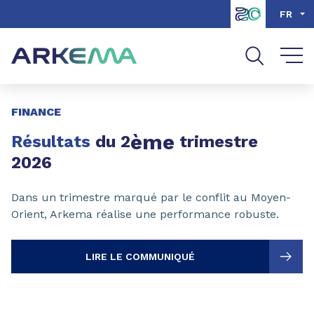
Aller au contenu
Aller au menu
FR
Aller à la recherche
Page 1 of 3
FINANCE
ème
Résultats
du 2
trimestre
2026
Dans un trimestre marqué par le conflit au Moyen-
Orient, Arkema réalise une performance robuste.
LIRE LE COMMUNIQUÉ