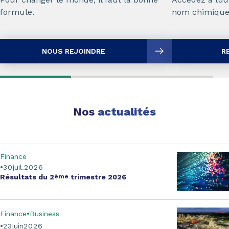
formule.
nom chimique
NOUS REJOINDRE
R
Nos
actualités
Finance
30
juil.
2026
Résultats
du 2
ème
trimestre 2026
Finance
Business
23
juin
2026