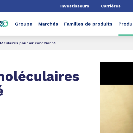
he
Investisseurs
Carrières
Groupe
Marchés
Familles de produits
Produ
éculaires pour air conditionné
moléculaires
é