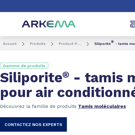
Aller au contenu
Aller au menu
Aller à la recherc
®
Accueil
Produits
Product fi ...
Siliporite
- tamis mol
Gamme de produits
Siliporite
®
- tamis 
pour air conditionn
Découvrez la famille de produits
Tamis moléculaires
CONTACTEZ NOS EXPERTS