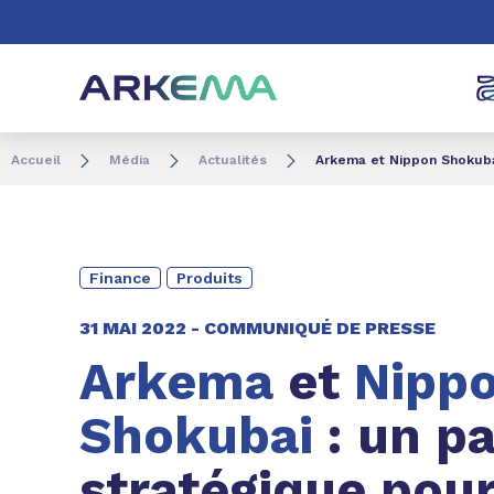
Aller au contenu
Aller au menu
Aller à la recherc
Accueil
Média
Actualités
Arkema et Nippon Shokubai 
Finance
Produits
31 MAI 2022 -
COMMUNIQUÉ DE PRESSE
Arkema
et
Nipp
Shokubai
: un pa
stratégique pou