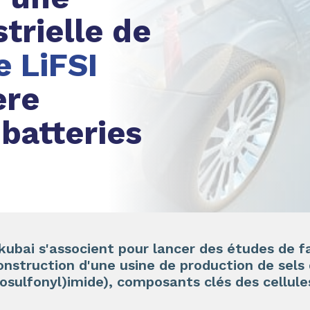
trielle de
e LiFSI
ère
batteries
bai s'associent pour lancer des études de fai
onstruction d'une usine de production de sels 
rosulfonyl)imide), composants clés des cellule