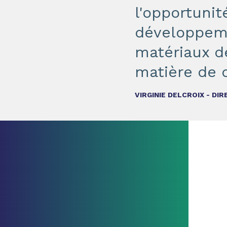
l'opportunit
développeme
matériaux de
matière de d
VIRGINIE DELCROIX - D