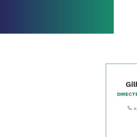
Page 1 of 2
Gil
DIRECT
+3