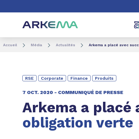
Aller au contenu
Aller au menu
Aller à la recherc
Accueil
Média
Actualités
Arkema a placé avec succè
RSE
Corporate
Finance
Produits
7 OCT. 2020 -
COMMUNIQUÉ DE PRESSE
Arkema a placé 
obligation verte