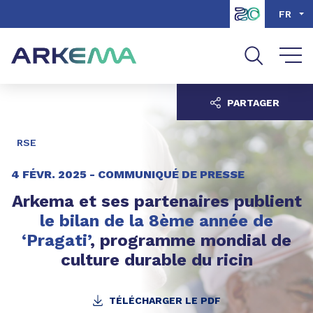
Aller au contenu
Aller au menu
FR
Aller à la recherche
PARTAGER
RSE
4 FÉVR. 2025 -
COMMUNIQUÉ DE PRESSE
Arkema et ses partenaires publient
le bilan de la 8ème année de
‘Pragati’
, programme mondial de
culture durable du ricin
TÉLÉCHARGER LE PDF