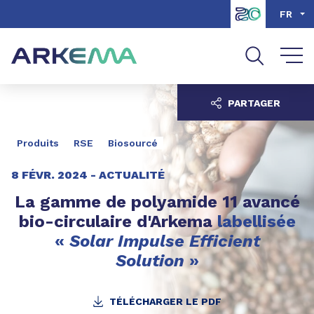
Aller au contenu
Aller au menu
FR
Aller à la recherche
PARTAGER
Produits
RSE
Biosourcé
8 FÉVR. 2024 -
ACTUALITÉ
La gamme de polyamide 11 avancé
bio-circulaire d'Arkema
labellisée
«
Solar Impulse Efficient
Solution
»
TÉLÉCHARGER LE PDF