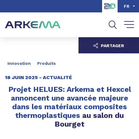
Aller au contenu
Aller au menu
FR
Aller à la recherche
PARTAGER
Innovation
Produits
18 JUIN 2025 -
ACTUALITÉ
Projet HELUES: Arkema et Hexcel
annoncent une avancée majeure
dans les matériaux composites
thermoplastiques
au salon du
Bourget