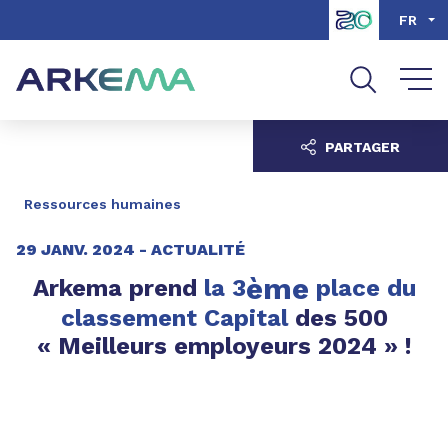
Aller au contenu
Aller au menu
FR
Aller à la recherche
PARTAGER
Ressources humaines
29 JANV. 2024 -
ACTUALITÉ
ème
Arkema prend
la 3
place du
classement Capital
des 500
« Meilleurs employeurs 2024 » !